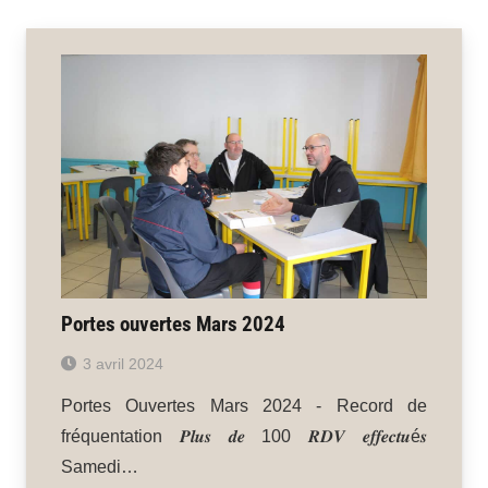
Portes ouvertes Mars 2024
3 avril 2024
Portes Ouvertes Mars 2024 - Record de
fréquentation 𝑷𝒍𝒖𝒔 𝒅𝒆 100 𝑹𝑫𝑽 𝒆𝒇𝒇𝒆𝒄𝒕𝒖é𝒔
Samedi…