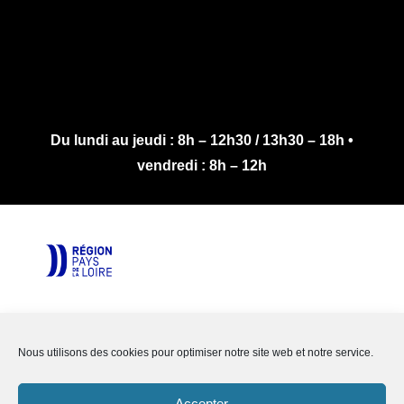
Du lundi au jeudi : 8h – 12h30 / 13h30 – 18h •
vendredi : 8h – 12h
Les MFR sont des établissements privés,
associatifs, en contrat avec l’Etat.
Nous utilisons des cookies pour optimiser notre site web et notre service.
Réalisation : Agence Nemo
Accepter